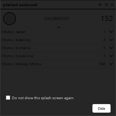
přehled osobností
Osobnost, vojevůdce
(1 of 1)
152
OSOBNOSTI
1
hřbitov: Jaktař
3
hřbitov: Kateřinky
1
hřbitov: Komárov
1
hřbitov: Kylešovice
146
hřbitov: Městský hřbitov
Do not show this splash screen again.
Dále