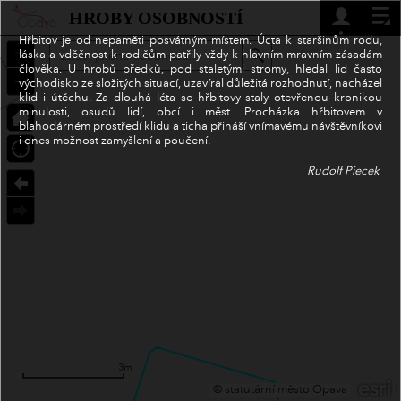
Header
HROBY OSOBNOSTÍ
Controller
Hřbitov je od nepaměti posvátným místem. Úcta k staršinům rodu,
+
láska a vděčnost k rodičům patřily vždy k hlavním mravním zásadám
Search
člověka.
U hrobů předků, pod staletými stromy, hledal lid často
–
východisko ze složitých situací, uzavíral důležitá rozhodnutí, nacházel
klid i útěchu.
Za dlouhá léta se hřbitovy staly otevřenou kronikou
minulosti, osudů lidí, obcí i měst.
Procházka hřbitovem v
blahodárném prostředí klidu a ticha přináší vnímavému návštěvníkovi
i dnes možnost zamyšlení a poučení.
Rudolf Piecek
3m
© statutární město Opava